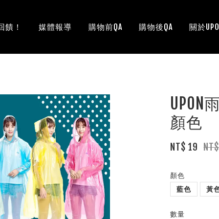
回饋！
媒體報導
購物前QA
購物後QA
關於UPO
UPO
顏色
NT$ 19
NT
顏色
藍色
黃
數量