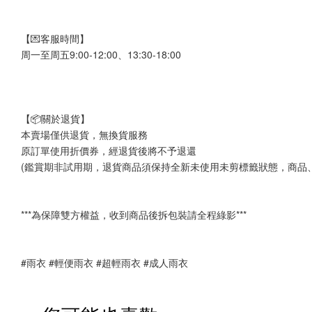
【💌客服時間】
周一至周五9:00-12:00、13:30-18:00
【📦關於退貨】
本賣場僅供退貨，無換貨服務
原訂單使用折價券，經退貨後將不予退還
(鑑賞期非試用期，退貨商品須保持全新未使用未剪標籤狀態，商品
***為保障雙方權益，收到商品後拆包裝請全程綠影***
#雨衣 #輕便雨衣 #超輕雨衣 #成人雨衣