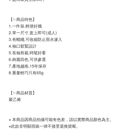
【✨商品特色】
1.一件裝,輕便好攜
2.單一尺寸,套上即可(成人)
3.有帽繩,可收縮防止雨水滲入
4.袖口鬆緊設計
5.長袖剪裁,時髦好看
6.絢麗四色,可供參選
7.產地越南,15年保存
8.重量輕巧只有65g
【✨商品材質】
聚乙烯
※ 本商品因商品拍攝可能有色差，請以實際商品顏色為主。
※此款非明顯瑕疵一律不接受退換貨喔。