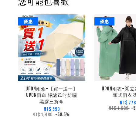
您可能也喜歡
優惠
優惠
UPON雨傘-【買一送一】
UPON雨衣-3D
UPON雨傘 靜謐21吋防曬
頭式雨衣R5
黑膠三折傘
NT$ 778
NT$ 1,680
-
NT$ 599
NT$ 1,480
-59.5%