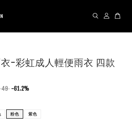
N
N雨衣-彩虹成人輕便雨衣 四款
$ 49
-61.2%
色
粉色
紫色