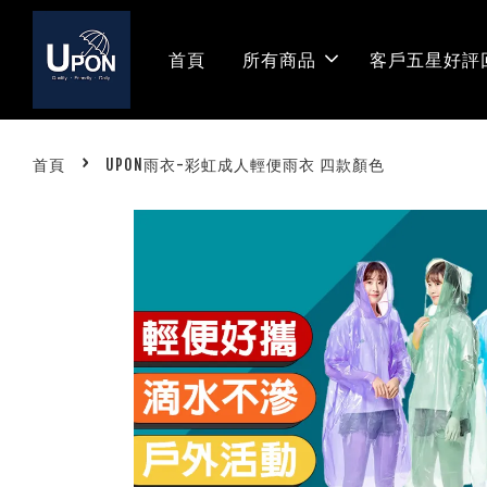
首頁
所有商品
客戶五星好評
›
首頁
UPON雨衣-彩虹成人輕便雨衣 四款顏色