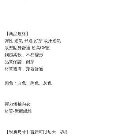
【商品規格】
彈性 透氣 舒適 好穿 吸汗透氣 
版型貼身舒適 超高CP值  
觸感柔軟，不易變形 
品質保證，耐穿
材質親膚，穿著舒適
顏色：白色、黑色、灰色
彈力短袖內衣
材質-聚酯纖維
【對應尺寸】寬鬆可以加大一碼!!