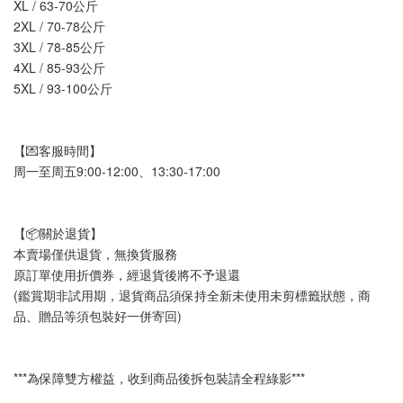
XL / 63-70公斤
2XL / 70-78公斤
3XL / 78-85公斤
4XL / 85-93公斤
5XL / 93-100公斤 
【💌客服時間】
周一至周五9:00-12:00、13:30-17:00
【📦關於退貨】
本賣場僅供退貨，無換貨服務
原訂單使用折價券，經退貨後將不予退還
(鑑賞期非試用期，退貨商品須保持全新未使用未剪標籤狀態，商
品、贈品等須包裝好一併寄回)
***為保障雙方權益，收到商品後拆包裝請全程綠影***