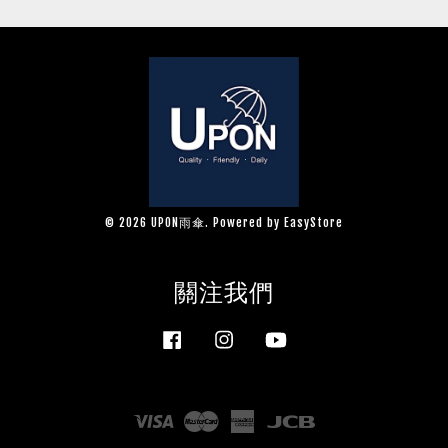
© 2026 UPON雨傘. Powered by
EasyStore
關注我們
Facebook
Instagram
YouTube
Visa
Master
American
JCB
Express