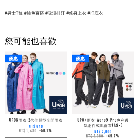
#男士T恤 #純色百搭 #吸濕排汗 #修身上衣 #打底衣
您可能也喜歡
優惠
優惠
UPON雨衣-2代佳麗型全開雨衣
UPON雨衣-Aero9-Pro專利透
氣兩件式風雨衣(A9+)
NT$ 649
NT$ 1,480
-56.1%
NT$ 2,000
NT$ 3,980
-49.7%