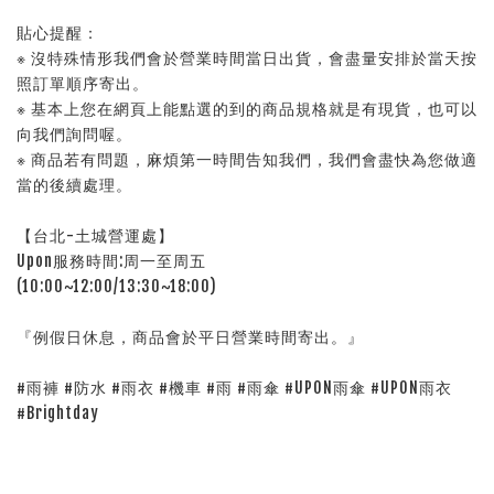
貼心提醒：
※ 沒特殊情形我們會於營業時間當日出貨，會盡量安排於當天按
照訂單順序寄出。
※ 基本上您在網頁上能點選的到的商品規格就是有現貨，也可以
向我們詢問喔。
※ 商品若有問題，麻煩第一時間告知我們，我們會盡快為您做適
當的後續處理。
【台北-土城營運處】
Upon服務時間:周一至周五
(10:00~12:00/13:30~18:00)
『例假日休息，商品會於平日營業時間寄出。』
#雨褲 #防水 #雨衣 #機車 #雨 #雨傘 #UPON雨傘 #UPON雨衣
#Brightday