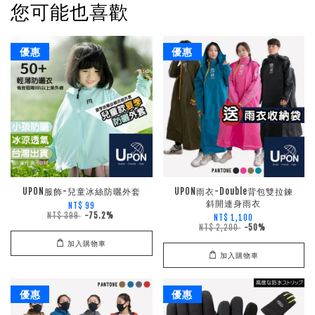
您可能也喜歡
優惠
優惠
UPON服飾-兒童冰絲防曬外套
UPON雨衣-Double背包雙拉鍊
斜開連身雨衣
NT$ 99
NT$ 399
-75.2%
NT$ 1,100
NT$ 2,200
-50%
加入購物車
加入購物車
優惠
優惠