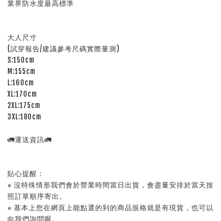
業界防水度最高標準
大人尺寸
(試穿報告/建議參考尺碼實際量測)
S:150cm
M:155cm
L:160cm
XL:170cm
2XL:175cm
3XL:180cm
🚛運送資訊🚛
貼心提醒：
※ 沒特殊情形我們會於營業時間當日出貨，會盡量安排於當天按
照訂單順序寄出。
※ 基本上您在網頁上能點選的到的商品規格就是有現貨，也可以
向我們詢問喔。