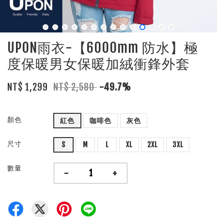
UPON雨衣-【6000mm 防水】極
度保暖男女保暖加絨衝鋒外套
NT$ 1,299
NT$ 2,580
-49.7%
顏色
紅色
咖啡色
灰色
尺寸
S
M
L
XL
2XL
3XL
數量
-
+