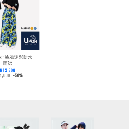
雨衣-塗鴉迷彩防水
雨裙
NT$ 500
 1,000
-50%