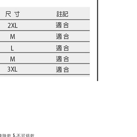
後陰乾 5.不可烘乾