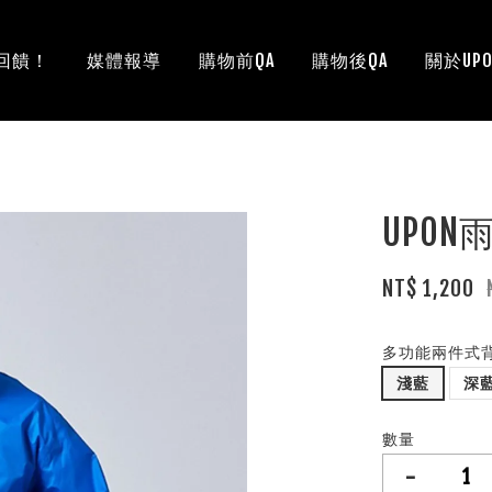
回饋！
媒體報導
購物前QA
購物後QA
關於UPO
UPO
NT$ 1,200
多功能兩件式
淺藍
深
數量
-