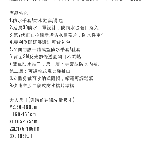
產品特色:
1.防水手套/防水鞋套/背包
2.延展3D防水口罩設計，防雨水從領口滲入
3.第2代正面拉鍊新增防水覆蓋片，防水性更佳
4.專利側開延展設計可背包包
5.全面防護一體成型防水手套/鞋套
6.背面3M反光飾條透氣開口不悶熱
7.雙重防水袖口，第一層：手套型防水內袖。
第二層：可調整式魔鬼氈袖口
8.立體剪裁可收納式雨帽，帽繩可調鬆緊
9.快速穿脫二段式防水檔片結構
大人尺寸(選購前建議先量尺寸)
M:150-160cm
L:160-165cm
XL:165-175cm
2XL:175-185cm
3XL:185以上