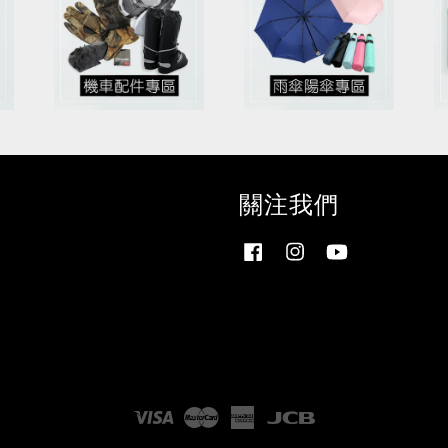
關注我們
Facebook
Instagram
YouTube
Visa
Master
American
JCB
Express