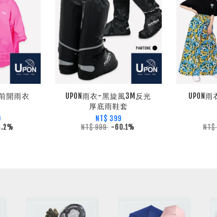
童前開雨衣
UPON雨衣-黑旋風3M反光
UPON
厚底雨鞋套
9
NT$ 399
4.2%
NT$ 999
-60.1%
NT$