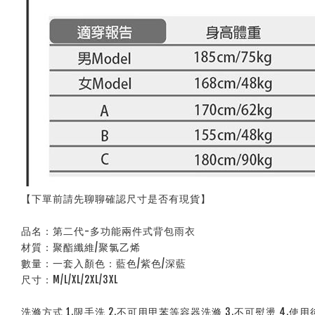
【下單前請先聊聊確認尺寸是否有現貨】
品名：第二代-多功能兩件式背包雨衣
材質：聚酯纖維/聚氯乙烯
數量：一套入顏色：藍色/紫色/深藍
尺寸：M/L/XL/2XL/3XL
洗滌方式 1.限手洗 2.不可用甲苯等容器洗滌 3.不可熨燙 4.使用