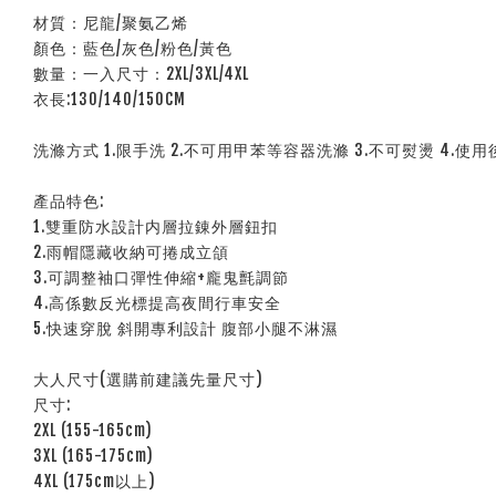
材質：尼龍/聚氨乙烯
顏色：藍色/灰色/粉色/黃色
數量：一入尺寸：2XL/3XL/4XL
衣長:130/140/150CM
洗滌方式 1.限手洗 2.不可用甲苯等容器洗滌 3.不可熨燙 4.使用
產品特色:
1.雙重防水設計内層拉錬外層鈕扣
2.雨帽隱藏收納可捲成立頜
3.可調整袖口彈性伸縮+龐鬼氈調節
4.高係數反光標提高夜間行車安全
5.快速穿脫 斜開專利設計 腹部小腿不淋濕
大人尺寸(選購前建議先量尺寸)
尺寸:
2XL (155-165cm)
3XL (165-175cm)
4XL (175cm以上)