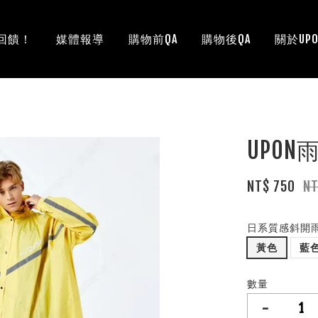
回饋！
媒體報導
購物前QA
購物後QA
關於UPO
UPO
NT$ 750
NT
日系質感斜開
黃色
藍
數量
-