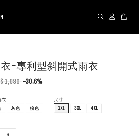
N
N雨衣-專利型斜開式雨衣
$ 1,080
-30.6%
雨衣
尺寸
色
灰色
粉色
2XL
3XL
4XL
+