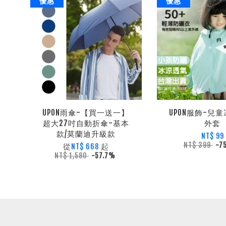
優惠
優惠
UPON雨傘-【買一送一】
UPON服飾-兒
超大27吋自動折傘-基本
外套
款/莫蘭迪升級款
NT$ 99
NT$ 399
-7
從
起
NT$ 668
NT$ 1,580
-57.7%