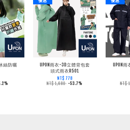
優惠
優惠
童冰絲防曬
UPON雨衣-3D立體背包套
UPON雨
頭式雨衣R501
NT$ 778
5.2%
NT$ 1,680
-53.7%
NT$ 