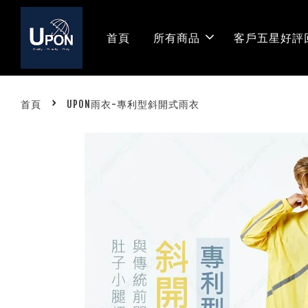
首頁
所有商品
客戶五星好評
›
首頁
UPON雨衣-專利型斜開式雨衣