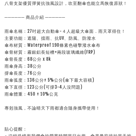
八骨支架優質彈簧抗強風設計，吹至翻傘也能立馬恢復原狀！
────── 商品介紹 ──────
雨傘名稱：27吋超大自動傘-４人超級大傘面．雨天罩得住！
主要功能：遮陽、擋雨、抗UV、防風、防潑水
傘布材質：Waterproof 190條素色碰擊潑水傘布
傘骨材質：霧銀鋁長短槽+兩段玻璃纖維(FRP)
傘骨長度：68公分 x 8k
雨傘身高：38公分
撐傘長度：76公分
雨傘弧度：136公分± 5%公分(傘下最大容積)
傘下直徑：123公分(可撐3-4人沒問題)
雨傘體重：450 ± 10%公克
專剋強風，不論晴天下雨都適合隨身攜帶使用！
貼心提醒：
※ 沒特殊情形我們會於營業時間當日出貨，會盡量安排於當天按