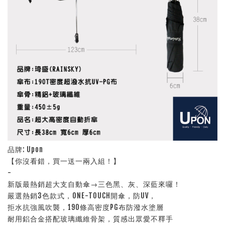
品牌: Upon
【你沒看錯，買一送一兩入組！】
-
新版最熱銷超大支自動傘→三色黑、灰、深藍來囉！
嚴選熱銷3色款式，ONE-TOUCH開傘，防UV，
拒水抗強風吹襲，190條高密度PG布防潑水塗層
耐用鋁合金搭配玻璃纖維骨架，質感出眾愛不釋手