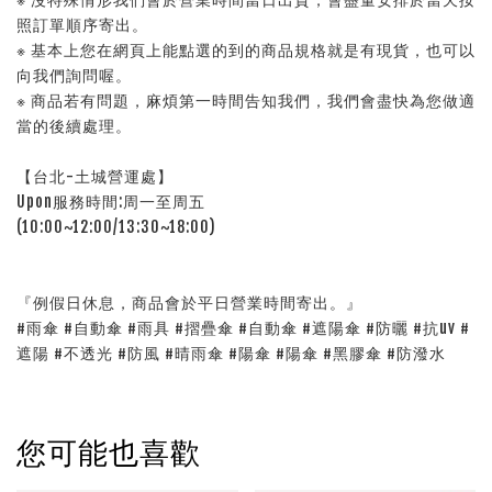
照訂單順序寄出。
※ 基本上您在網頁上能點選的到的商品規格就是有現貨，也可以
向我們詢問喔。
※ 商品若有問題，麻煩第一時間告知我們，我們會盡快為您做適
當的後續處理。
【台北-土城營運處】
Upon服務時間:周一至周五
(10:00~12:00/13:30~18:00)
『例假日休息，商品會於平日營業時間寄出。』
#雨傘 #自動傘 #雨具 #摺疊傘 #自動傘 #遮陽傘 #防曬 #抗uv #
遮陽 #不透光 #防風 #晴雨傘 #陽傘 #陽傘 #黑膠傘 #防潑水
您可能也喜歡