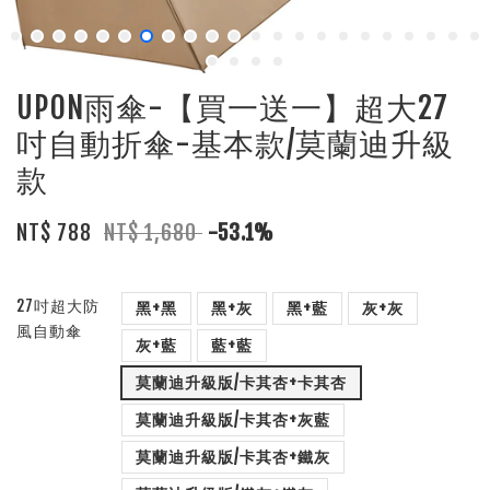
UPON雨傘-【買一送一】超大27
吋自動折傘-基本款/莫蘭迪升級
款
NT$ 788
NT$ 1,680
-53.1%
27吋超大防
黑+黑
黑+灰
黑+藍
灰+灰
風自動傘
灰+藍
藍+藍
莫蘭迪升級版/卡其杏+卡其杏
莫蘭迪升級版/卡其杏+灰藍
莫蘭迪升級版/卡其杏+鐵灰