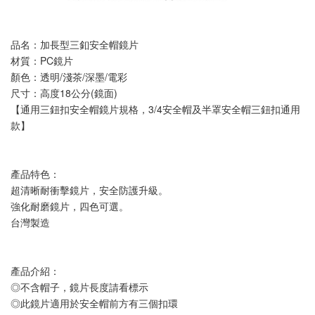
品名：加長型三釦安全帽鏡片
材質：PC鏡片
顏色：透明/淺茶/深墨/電彩
尺寸：高度18公分(鏡面)
【通用三鈕扣安全帽鏡片規格，3/4安全帽及半罩安全帽三鈕扣通用
款】
產品特色：
超清晰耐衝擊鏡片，安全防護升級。
強化耐磨鏡片，四色可選。
台灣製造
產品介紹：
◎不含帽子，鏡片長度請看標示
◎此鏡片適用於安全帽前方有三個扣環