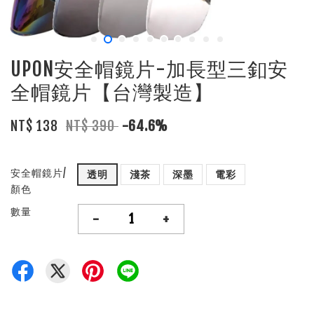
UPON安全帽鏡片-加長型三釦安
全帽鏡片【台灣製造】
NT$ 138
NT$ 390
-64.6%
安全帽鏡片/
透明
淺茶
深墨
電彩
顏色
數量
-
+