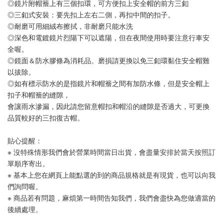
◎鏡片附帽簷上有三個扣環，可方便扣上安全帽的前方三釦
◎三釦式安裝：要先扣上左右二側，再扣中間的扣子。
◎耐磨可用細絨布擦拭，非耐磨只能水洗
◎深色和電鍍鏡片烈陽下可以遮陽，但在夜間使用時要注意行車安
全喔。
◎鏡面＆防水膠條為消耗品。磨損請更換以免三釦環黏住安全帽難
以拔除。
◎如有標示防水的是指鏡片和帽簷之間有加防水條，但是安全帽上
扣子和帽簷的縫隙，
會讓雨水滲漏，因此請您留意帽扣和帽沿的縫隙是否過大，可更換
品質較好的三扣復古帽。
貼心提醒：
※ 沒特殊情形我們會於營業時間當日出貨，會盡量安排於當天按照訂
單順序寄出。
※ 基本上您在網頁上能點選的到的商品規格就是有現貨，也可以向我
們詢問喔。
※ 商品若有問題，麻煩第一時間告知我們，我們會盡快為您做適當的
後續處理。