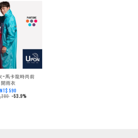
雨衣-馬卡龍時尚前
開雨衣
NT$ 590
1,280
-53.9%