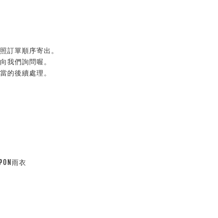
按照訂單順序寄出。
以向我們詢問喔。
適當的後續處理。
PON雨衣