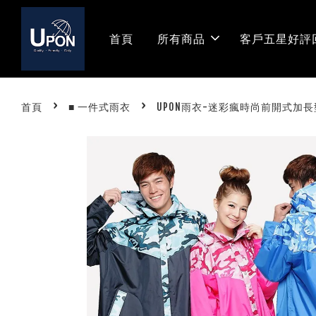
首頁
所有商品
客戶五星好評
›
›
首頁
■ 一件式雨衣
UPON雨衣-迷彩瘋時尚前開式加