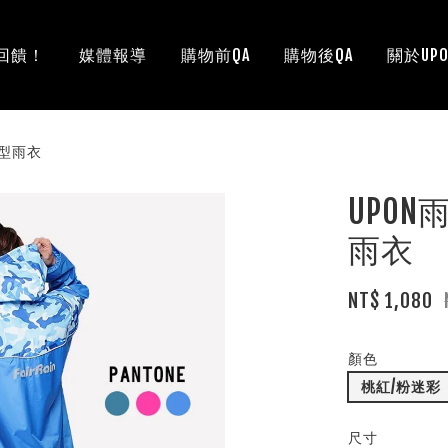
回饋！
媒體報導
購物前QA
購物後QA
關於UPO
長型雨衣
UPO
雨衣
NT$ 1,080
顏色
桃紅/粉迷彩
尺寸