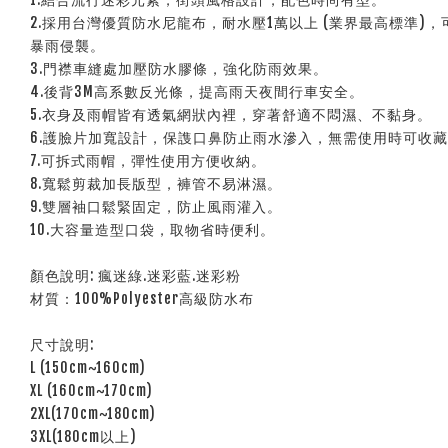
2.採用台灣優質防水尼龍布，耐水壓1萬以上 (業界最高標準)
暴雨侵襲。
3.門襟車縫處加壓防水膠條，強化防雨效果。
4.後背3M高系數反光條，提高雨天夜間行車安全。
5.衣身及雨帽皆有透氣網狀內裡，穿著舒適不悶濕、不黏身。
6.護臉片加寬設計，保謢口鼻防止雨水滲入，無需使用時可收
7.可拆式雨帽，彈性使用方便收納。
8.寬鬆剪裁加長版型，褲管不易淋濕。
9.雙層袖口鬆緊固定，防止風雨灌入。
10.大容量造型口袋，取物省時便利。
顏色說明: 瘋迷綠.迷彩藍.迷彩粉
材質：100%Polyester高級防水布
尺寸說明:
L (150cm~160cm)
XL (160cm~170cm)
2XL(170cm~180cm)
3XL(180cm以上)