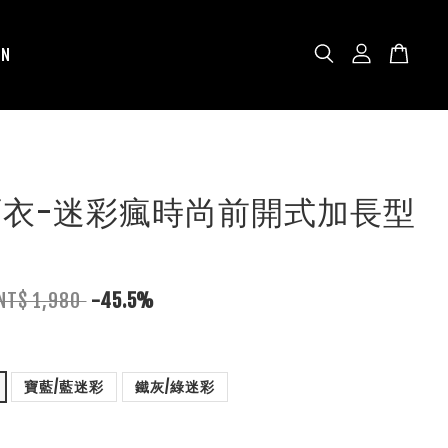
N
N雨衣-迷彩瘋時尚前開式加長型
NT$ 1,980
-45.5%
寶藍/藍迷彩
鐵灰/綠迷彩