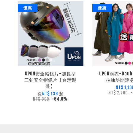
優惠
優惠
UPON安全帽鏡片-加長型
UPON雨衣-Dou
三釦安全帽鏡片【台灣製
拉鍊斜開連
造】
NT$ 1,10
NT$ 2,200
-
從
起
NT$ 138
NT$ 390
-64.6%