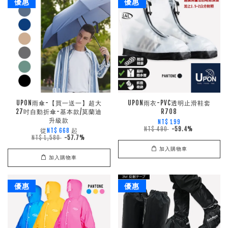
優惠
優惠
UPON雨傘-【買一送一】超大
UPON雨衣-PVC透明止滑鞋套
27吋自動折傘-基本款/莫蘭迪
R708
升級款
NT$ 199
NT$ 490
-59.4%
從
起
NT$ 668
NT$ 1,580
-57.7%
加入購物車
加入購物車
優惠
優惠