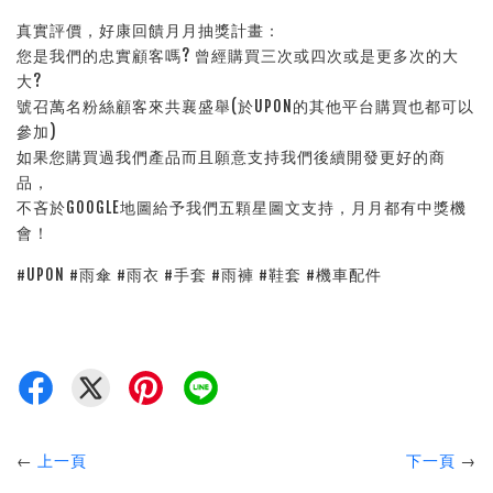
真實評價，好康回饋月月抽獎計畫：
您是我們的忠實顧客嗎? 曾經購買三次或四次或是更多次的大
大?
號召萬名粉絲顧客來共襄盛舉(於UPON的其他平台購買也都可以
參加)
如果您購買過我們產品而且願意支持我們後續開發更好的商
品，
不吝於GOOGLE地圖給予我們五顆星圖文支持，月月都有中獎機
會！
#UPON #雨傘 #雨衣 #手套 #雨褲 #鞋套 #機車配件
←
上一頁
下一頁
→