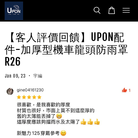
【客人評價回饋】UPON配
件-加厚型機車龍頭防雨罩
R26
•
宇編
Jan 09, 23