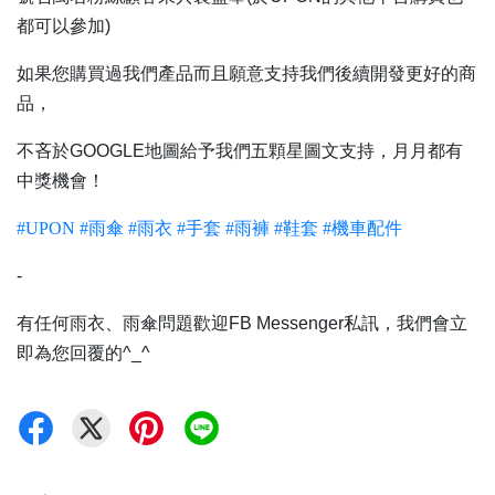
都可以參加)
如果您購買過我們產品而且願意支持我們後續開發更好的商
品，
不吝於GOOGLE地圖給予我們五顆星圖文支持，月月都有
中獎機會！
#UPON
#雨傘
#雨衣
#手套
#雨褲
#鞋套
#機車配件
-
有任何雨衣、雨傘問題歡迎FB Messenger私訊，我們會立
即為您回覆的^_^