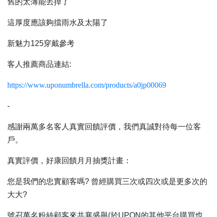
舊的太薄能丟掉了
這厚度應該夠擋雨水及太陽了
新魅力125穿戴參考
客人推薦商品連結:
https://www.uponumbrella.com/products/a0jp00069
-
感謝兩萬多名客人真實回饋評價，我們真誠對待每一位客
戶。
真實評價，好康回饋月月抽獎計畫：
您是我們的忠實顧客嗎? 曾經購買三次或四次或是更多次的
大大?
號召萬名粉絲顧客來共襄盛舉(於UPON的其他平台購買也